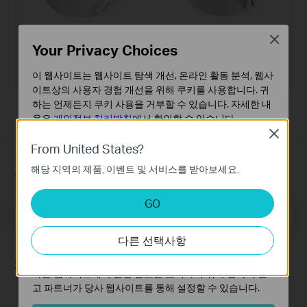
Close
Your Privacy Choices
VJB-300
VJB-305
VIGI 네트워크 카메라 정션 박스
VIGI 네트워크 카메라 정션 박스
이 웹사이트는 웹사이트 탐색 개선, 온라인 활동 분석, 웹사
이트상의 사용자 경험 개선을 위해 쿠키를 사용합니다. 귀
하는 언제든지 쿠키 사용을 거부할 수 있습니다. 자세한 내
용은
개인정보 처리방침
에서 확인할 수 있습니다.
Close
기본 쿠키
From United States?
이 쿠키는 웹사이트가 작동하는 데 필요하며 사용자의 시
구독
해당 지역의 제품, 이벤트 및 서비스를 받아보세요.
스템에서 비활성화할 수 없습니다.
분석 및 마케팅 쿠키
GO
분석 쿠키는 웹사이트의 기능을 개선하고 조정하기 위해
메일 주소
가입하기
웹사이트에서의 사용자 활동을 분석하는 데 사용하는 쿠키
다른 선택사항
입니다.
마케팅 쿠키는 귀하의 관심사에 대한 프로필을 생성하고
팔로우 하기
다른 웹사이트에서 관련 광고를 표시하기 위해 당사의 광
고 파트너가 당사 웹사이트를 통해 설정할 수 있습니다.