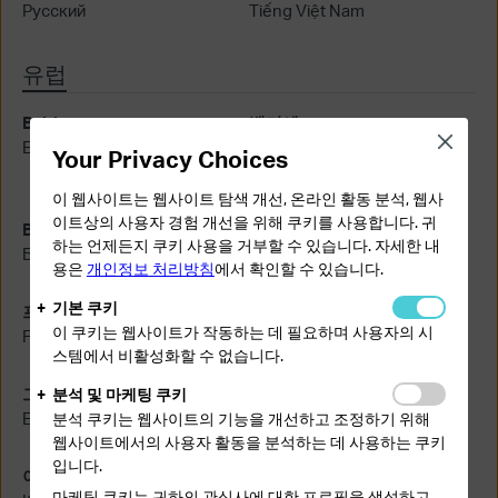
Русский
Tiếng Việt Nam
유럽
Baltic
벨기에
Close
English
Nederlands
Your Privacy Choices
Français
이 웹사이트는 웹사이트 탐색 개선, 온라인 활동 분석, 웹사
이트상의 사용자 경험 개선을 위해 쿠키를 사용합니다. 귀
Bulgaria
체코 공화국
하는 언제든지 쿠키 사용을 거부할 수 있습니다. 자세한 내
Български език
Čeština
용은
개인정보 처리방침
에서 확인할 수 있습니다.
기본 쿠키
프랑스
독일
이 쿠키는 웹사이트가 작동하는 데 필요하며 사용자의 시
Français
Deutsch
스템에서 비활성화할 수 없습니다.
그리스
헝거리
분석 및 마케팅 쿠키
Ελληνικά
Magyar
분석 쿠키는 웹사이트의 기능을 개선하고 조정하기 위해
웹사이트에서의 사용자 활동을 분석하는 데 사용하는 쿠키
입니다.
이태리
네덜란드
마케팅 쿠키는 귀하의 관심사에 대한 프로필을 생성하고