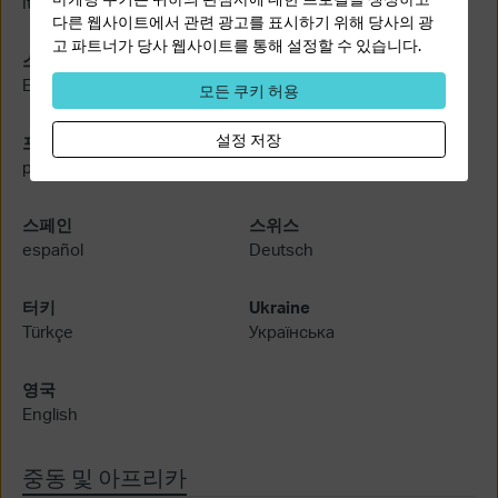
Italiano
Nederlands
다른 웹사이트에서 관련 광고를 표시하기 위해 당사의 광
고 파트너가 당사 웹사이트를 통해 설정할 수 있습니다.
스웨덴
폴란드
English
Polski
모든 쿠키 허용
설정 저장
포르투갈
루마니아
português
Română
스페인
스위스
español
Deutsch
터키
Ukraine
Türkçe
Українська
영국
English
중동 및 아프리카