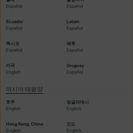
Español
Español
Ecuador
Latam
Español
Español
멕시코
페루
Español
Español
미국
Uruguay
English
Español
아시아 태평양
호주
방글라데시
English
English
Hong Kong, China
인도
English
English