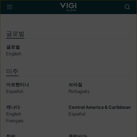
TP-Link, Reliably
아
Smart
이
콘
검
글로벌
색
글로벌
English
미주
아르헨티나
브라질
Español
Português
캐나다
Central America & Caribbean
English
Español
Français
칠레
콜럼비아