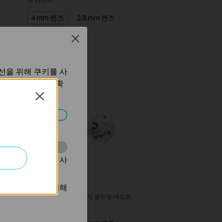
크 카메라
4 mm 렌즈
2.8 mm 렌즈
6 mm 렌즈
Close
신규 제품
선을 위해 쿠키를 사
보 처리방침
에서 확
Close
습니다.
동을 분석하는 데 사
InSight S385
광고를 표시하기 위해
트워
VIGI 8MP 실외용 풀 컬러 불릿형 네트워
크 카메라