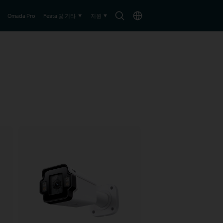
아
Choose
Omada Pro
Festa 및 기타
지원
이
location
콘
검
색