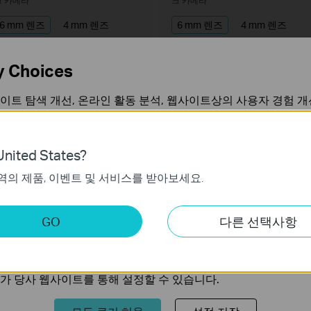
크 카메라
크 카메라
6 mm 렌즈
4 mm 렌즈
6 mm 렌즈
4 mm 렌즈
2.8 mm 렌즈
2.8 mm 렌즈
y Choices
규 제품
이트 탐색 개선, 온라인 활동 분석, 웹사이트상의 사용자 경험 개
언제든지 쿠키 사용을 거부할 수 있습니다. 자세한 내용은
개인정
nited States?
역의 제품, 이벤트 및 서비스를 받아보세요.
가 작동하는 데 필요하며 사용자의 시스템에서 비활성화할 수 없
키
GO
다른 선택사항
트의 기능을 개선하고 조정하기 위해 웹사이트에서의 사용자 활
EasyCam C420
InSight S355
의 관심사에 대한 프로필을 생성하고 다른 웹사이트에서 관련 
IGI 2MP 풀 컬러 터렛형 네트워크 카메
VIGI 5MP 실외용 풀 컬러 불릿형 네
가 당사 웹사이트를 통해 설정할 수 있습니다.
라
크 카메라