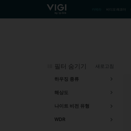
TP-Link, Reliably Smart
카메라
비디오 레코더
필터 숨기기
새로고침
하우징 종류
해상도
나이트 비전 유형
WDR