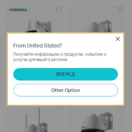
НОВИНКА
Close
From United States?
Получайте информацию о продуктах, событиях и
услугах для вашего региона.
VIGI C540V
VIGI C540S
VIGI 4MP Full-Color Уличная
VIGI 4MP ColorPro Уличная
ВПЕРЕД
поворотно-наклонная
поворотно-наклонная IP-
варифокальная IP-камера с
камера
двумя объективами
Other Option