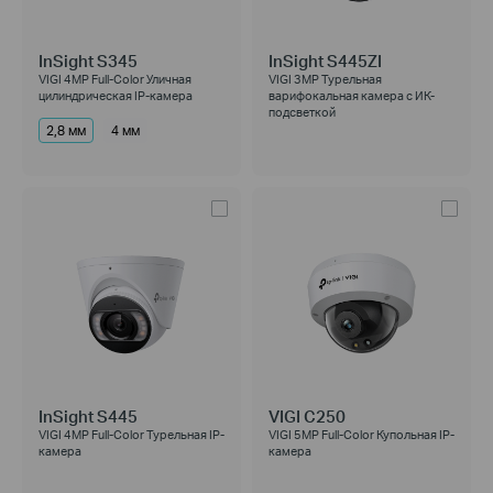
InSight S345
InSight S445ZI
VIGI 4MP Full-Color Уличная
VIGI 3MP Турельная
цилиндрическая IP-камера
варифокальная камера с ИК-
подсветкой
2,8 мм
4 мм
InSight S445
VIGI C250
VIGI 4MP Full-Color Турельная IP-
VIGI 5MP Full-Color Купольная IP-
камера
камера