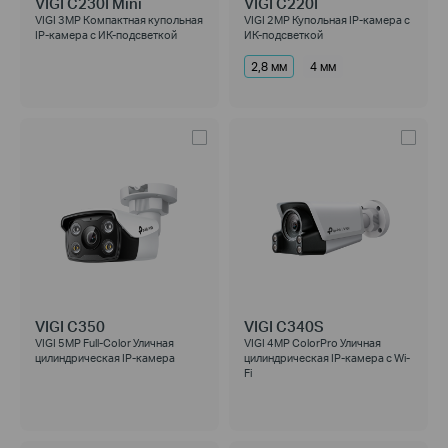
VIGI C230I Mini
VIGI C220I
VIGI 3MP Компактная купольная
VIGI 2MP Купольная IP-камера с
IP-камера с ИК-подсветкой
ИК-подсветкой
2,8 мм
4 мм
VIGI C350
VIGI C340S
VIGI 5MP Full-Color Уличная
VIGI 4MP ColorPro Уличная
цилиндрическая IP-камера
цилиндрическая IP-камера с Wi-
Fi