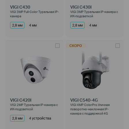
VIGI C430
VIGI C430I
VIGI 3MP Full-Color Турельная IP-
VIGI 3MP Турельная IP-камера с
камера
ИК-подсветкой
2,8 мм
4 мм
2,8 мм
4 мм
СКОРО
VIGI C420I
VIGI C540-4G
VIGI 2MP Турельная IP-камера с
VIGI 4MP ColorPro Уличная
ИК-подсветкой
поворотно-наклонная IP-
камера с поддержкой 4G
2,8 мм
4 устройства