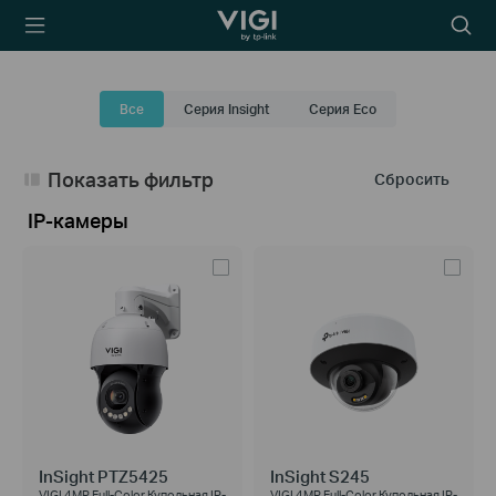
TP-Link, Reliably
Searc
Smart
icon
Все
Серия Insight
Серия Eco
Показать фильтр
Сбросить
IP-камеры
InSight PTZ5425
InSight S245
VIGI 4MP Full-Color Купольная IP-
VIGI 4MP Full-Color Купольная IP-