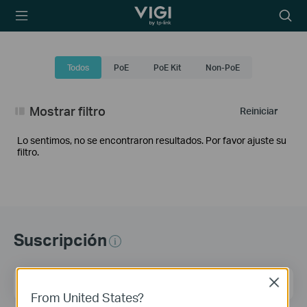
TP-Link, Reliably
Searc
Smart
icon
Todos
PoE
PoE Kit
Non-PoE
Mostrar filtro
Reiniciar
Lo sentimos, no se encontraron resultados. Por favor ajuste su
filtro.
Suscripción
Dirección de correo
Regístrate
Close
From United States?