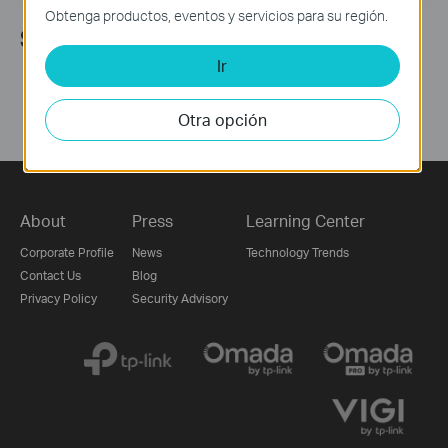
Obtenga productos, eventos y servicios para su región.
Síguenos
Ir
Otra opción
About
Press
Learning Center
Corporate Profile
News
Technology Trends
Contact Us
Blog
Privacy Policy
Security Advisory