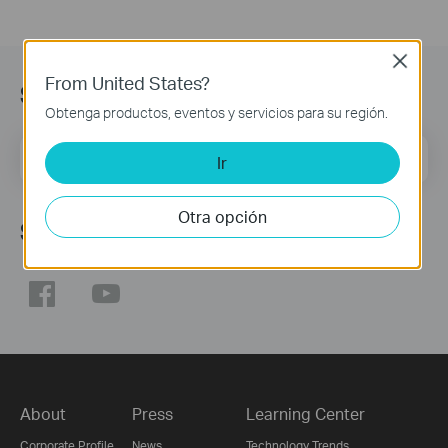
Close
From United States?
Suscripción
Obtenga productos, eventos y servicios para su región.
Dirección de correo
Regístrate
Ir
Otra opción
Síguenos
About
Press
Learning Center
Corporate Profile
News
Technology Trends