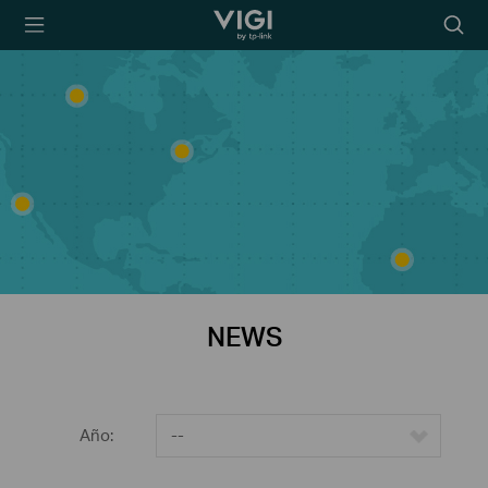
TP-Link, Reliably
Searc
Smart
icon
NEWS
Año:
--