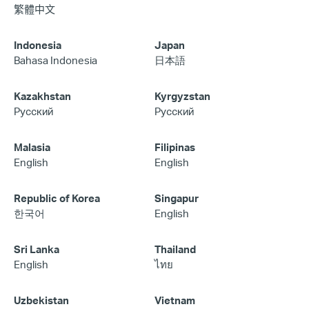
繁體中文
Indonesia
Japan
Bahasa Indonesia
日本語
Kazakhstan
Kyrgyzstan
Русский
Русский
Malasia
Filipinas
English
English
Republic of Korea
Singapur
한국어
English
Sri Lanka
Thailand
English
ไทย
Uzbekistan
Vietnam