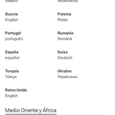
Italiano
Nederlands
Suecia
Polonia
English
Polski
Portugal
Rumania
português
Română
España
Suiza
español
Deutsch
Turquía
Ukraine
Türkçe
Українська
Reino Unido
English
Medio Oriente y África