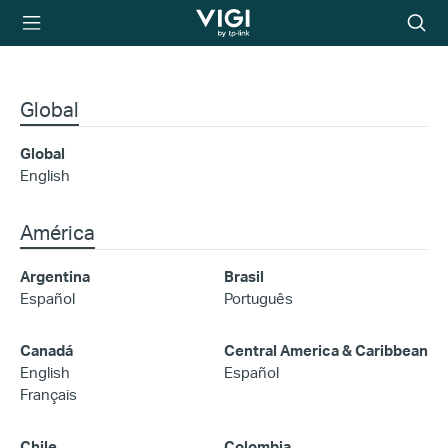
TP-Link, Reliably
Searc
Smart
icon
Global
Global
English
América
Argentina
Brasil
Español
Português
Canadá
Central America & Caribbean
English
Español
Français
Chile
Colombia