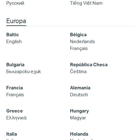
Русский
Tiếng Việt Nam
Europa
Baltic
Bélgica
English
Nederlands
Français
Bulgaria
República Checa
Български език
Čeština
Francia
Alemania
Français
Deutsch
Greece
Hungary
Ελληνικά
Magyar
Italia
Holanda