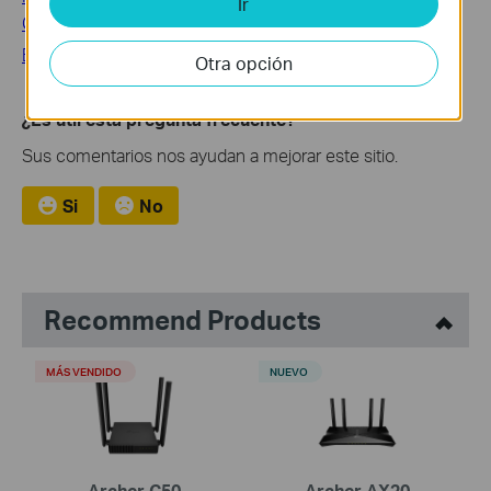
Ir
Controller — OC220
Brand-New Tapo Version 3.0
Otra opción
¿Es útil esta pregunta frecuente?
Sus comentarios nos ayudan a mejorar este sitio.
Si
No
Recommend Products
MÁS VENDIDO
NUEVO
Archer C50
Archer AX20