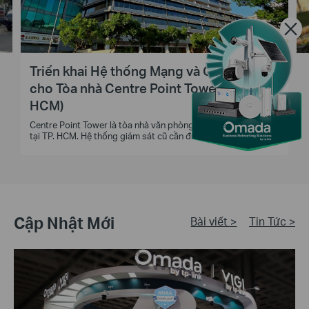
Triển khai Hệ thống Mạng và Giám sát
cho Tòa nhà Centre Point Tower (TP.
HCM)
Centre Point Tower là tòa nhà văn phòng cho thuê hạng B+,
tại TP. HCM. Hệ thống giám sát cũ cần được nâng cấp để đáp
ứng nhu cầu quản lý tập trung toàn tòa nhà, bao gồm hành
lang, thang máy, sảnh chờ và khu vực ngoài trời, đồng thời
phải đảm bảo yếu tố mỹ quan.
Cập Nhật Mới
Bài viết >
Tin Tức >