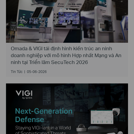
Omada & VIGI tái định hình kiến trúc an ninh
doanh nghiệp với mô hình Hợp nhất Mạng và An
ninh tại Triển lãm SecuTech 2026
Tin Tức
|
05-06-2026