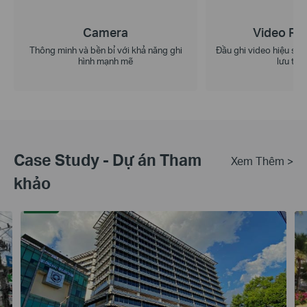
Camera
Video Re
Thông minh và bền bỉ với khả năng ghi
Đầu ghi video hiệu suấ
hình mạnh mẽ
lưu trữ 
Case Study - Dự án Tham
Xem Thêm >
khảo