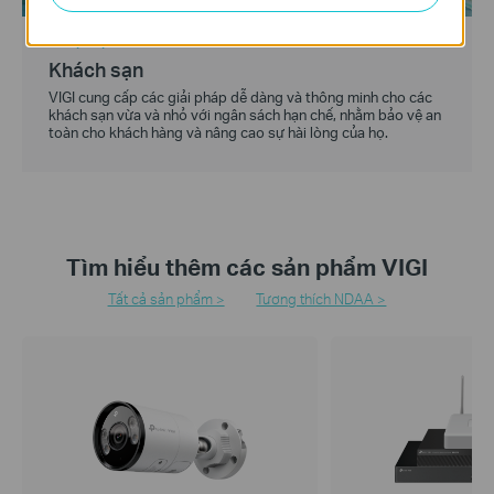
Giải pháp
Khách sạn
VIGI cung cấp các giải pháp dễ dàng và thông minh cho các
khách sạn vừa và nhỏ với ngân sách hạn chế, nhằm bảo vệ an
toàn cho khách hàng và nâng cao sự hài lòng của họ.
Tìm hiểu thêm các sản phẩm VIGI
Tất cả sản phẩm >
Tương thích NDAA >