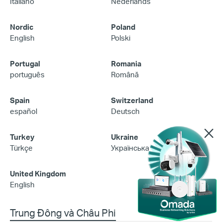
Italiano
Nederlands
Nordic
Poland
English
Polski
Portugal
Romania
português
Română
Spain
Switzerland
español
Deutsch
Turkey
Ukraine
Türkçe
Українська
United Kingdom
English
Trung Đông và Châu Phi