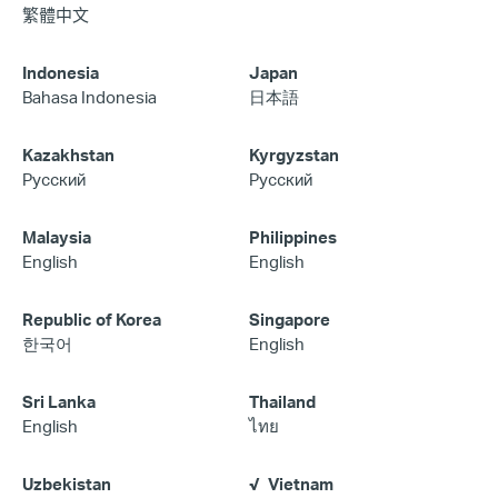
繁體中文
Indonesia
Japan
Bahasa Indonesia
日本語
Kazakhstan
Kyrgyzstan
Русский
Русский
Malaysia
Philippines
English
English
Republic of Korea
Singapore
한국어
English
Sri Lanka
Thailand
English
ไทย
Uzbekistan
Vietnam