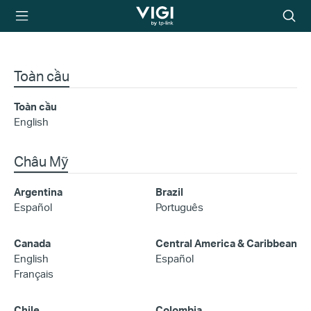
TP-Link, Reliably
Biểu
Smart
tượng
tìm
kiếm
Toàn cầu
Toàn cầu
English
Châu Mỹ
Argentina
Brazil
Español
Português
Canada
Central America & Caribbean
English
Español
Français
Chile
Colombia