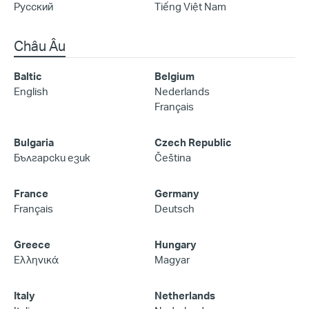
Русский
Tiếng Việt Nam
Châu Âu
Baltic
Belgium
English
Nederlands
Français
Bulgaria
Czech Republic
Български език
Čeština
France
Germany
Français
Deutsch
Greece
Hungary
Ελληνικά
Magyar
Italy
Netherlands