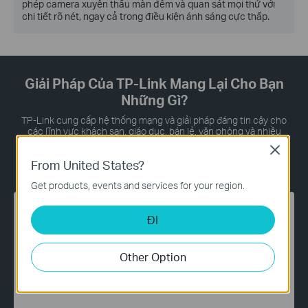
phép camera xuyên thấu màn đêm và quan sát mọi thứ với
chi tiết rõ nét, ngay cả trong điều kiện ánh sáng cực thấp.
Giải Pháp Của TP-Link Mang Lại Cho Bạn
Những Gì?
TP-Link cung cấp hệ thống mạng và giải pháp đáng tin cậy cho
các lĩnh vực khách sạn, giáo dục, bán lẻ, văn phòng và nhiều
ngành nghề khác trên toàn thế giới. Hãy cho chúng tôi biết nhu
Close
cầu của bạn, mọi việc còn lại đã có chúng tôi lo.
From United States?
Get products, events and services for your region.
ĐI
Giải Pháp Toàn Diện Chuyên Nghiệp Và Hiệu Quả
TP-Link cung cấp một giải pháp toàn diện tuân thủ nghiêm
Other Option
ngặt nguyên tắc 'FARE' của chúng tôi — Functional (Tối ưu
tính năng), Advanced (Công nghệ tiên tiến), Reliable (Vận
hành tin cậy), Easy (Triển khai dễ dàng).