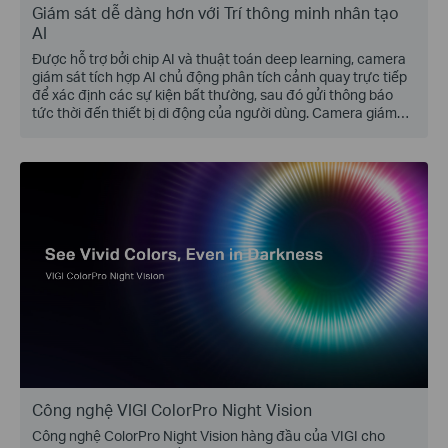
Giám sát dễ dàng hơn với Trí thông minh nhân tạo
AI
Được hỗ trợ bởi chip AI và thuật toán deep learning, camera
giám sát tích hợp AI chủ động phân tích cảnh quay trực tiếp
để xác định các sự kiện bất thường, sau đó gửi thông báo
tức thời đến thiết bị di động của người dùng. Camera giám
sát AI tích hợp chức năng giám sát thông minh, báo động
chính xác, tìm kiếm mục tiêu nhanh chóng.., giúp việc giám
sát video của doanh nghiệp trở nên dễ dàng hơn!
Công nghệ VIGI ColorPro Night Vision
Công nghệ ColorPro Night Vision hàng đầu của VIGI cho