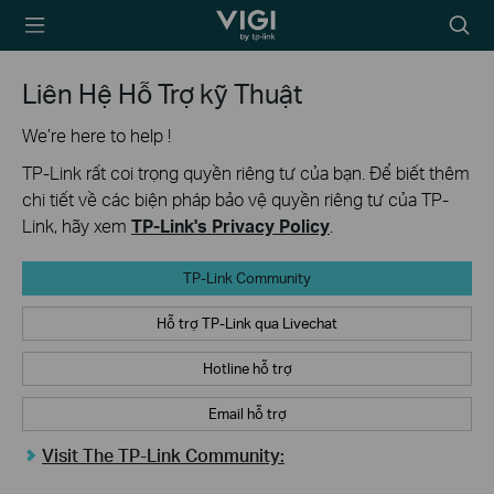
TP-Link, Reliably
Biểu
Smart
tượng
tìm
Liên Hệ Hỗ Trợ kỹ Thuật
kiếm
We’re here to help !
TP-Link rất coi trọng quyền riêng tư của bạn. Để biết thêm
chi tiết về các biện pháp bảo vệ quyền riêng tư của TP-
Link, hãy xem
TP-Link's Privacy Policy
.
TP-Link Community
Hỗ trợ TP-Link qua Livechat
Hotline hỗ trợ
Email hỗ trợ
Visit The TP-Link Community: