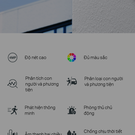
Độ nét cao
Đủ màu sắc
Phân tích con
Phân loại con người
người và phương
và phương tiện
tiện
Phát hiện thông
Phòng thủ chủ
minh
động
Chống chịu thời tiết
Âm thanh hai chiều