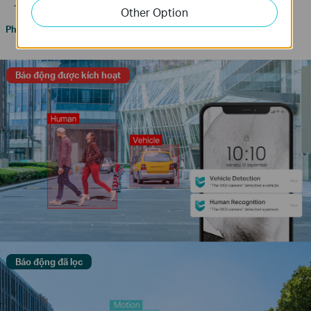
Tìm hiểu thêm về công nghệ AI VIGI >>
Other Option
Phân Loại Con Người
Chỉ Phân Loại Con
và Phương Tiện
Người
Chỉ Phân Loại Xe
Báo động được kích hoạt
Báo động đã lọc