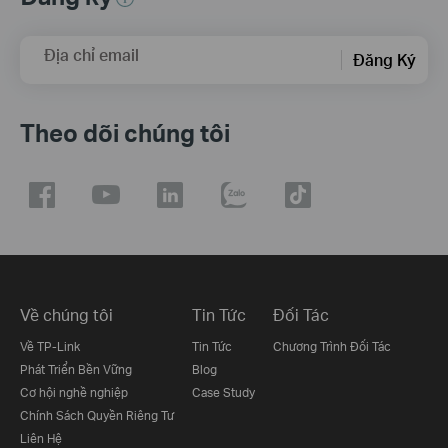
Địa chỉ email
Đăng Ký
Theo dõi chúng tôi
Về chúng tôi
Tin Tức
Đối Tác
Về TP-Link
Tin Tức
Chương Trình Đối Tác
Phát Triển Bền Vững
Blog
Cơ hội nghề nghiệp
Case Study
Chính Sách Quyền Riêng Tư
Liên Hệ