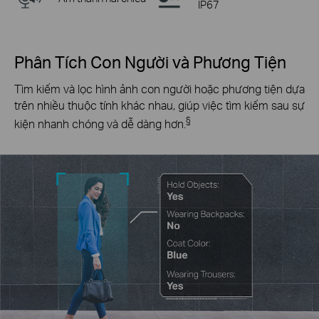
IP67
Phân Tích Con Người và Phương Tiện
Tìm kiếm và lọc hình ảnh con người hoặc phương tiện dựa
trên nhiều thuộc tính khác nhau, giúp việc tìm kiếm sau sự
§
kiện nhanh chóng và dễ dàng hơn.