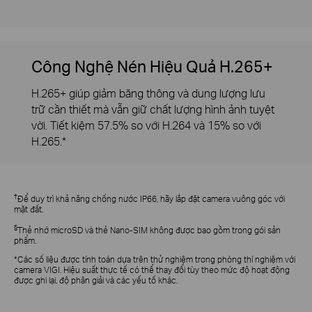
Công Nghệ Nén Hiệu Quả H.265+
H.265+ giúp giảm băng thông và dung lượng lưu
trữ cần thiết mà vẫn giữ chất lượng hình ảnh tuyệt
vời. Tiết kiệm 57.5% so với H.264 và 15% so với
H.265.*
†
Để duy trì khả năng chống nước IP66, hãy lắp đặt camera vuông góc với
mặt đất.
§
Thẻ nhớ microSD và thẻ Nano-SIM không được bao gồm trong gói sản
phẩm.
*Các số liệu được tính toán dựa trên thử nghiệm trong phòng thí nghiệm với
camera VIGI. Hiệu suất thực tế có thể thay đổi tùy theo mức độ hoạt động
được ghi lại, độ phân giải và các yếu tố khác.