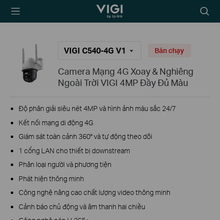
TP-Link, Reliably
Biểu
Smart
tượng
tìm
kiếm
VIGI C540-4G V1
Bán chạy
Camera Mạng 4G Xoay & Nghiêng
Ngoài Trời VIGI 4MP Đầy Đủ Màu
Độ phân giải siêu nét 4MP và hình ảnh màu sắc 24/7
Kết nối mạng di động 4G
Giám sát toàn cảnh 360° và tự động theo dõi
1 cổng LAN cho thiết bị downstream
Phân loại người và phương tiện
Phát hiện thông minh
Công nghệ nâng cao chất lượng video thông minh
Cảnh báo chủ động và âm thanh hai chiều