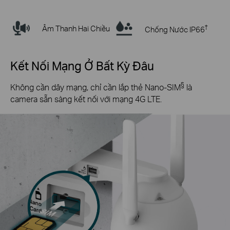
†
Âm Thanh Hai Chiều
Chống Nước IP66
Kết Nối Mạng Ở Bất Kỳ Đâu
§
Không cần dây mạng, chỉ cần lắp thẻ Nano-SIM
là
camera sẵn sàng kết nối với mạng 4G LTE.