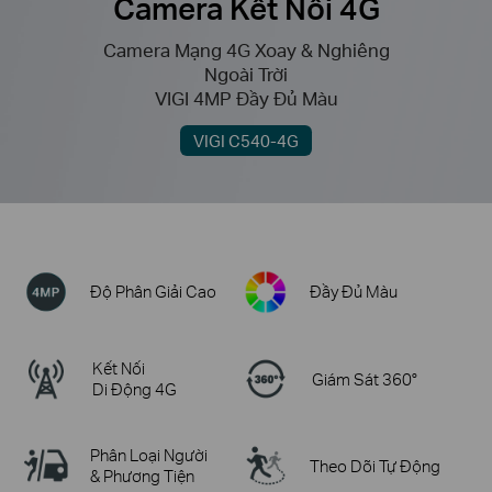
Camera Kết Nối 4G
Camera Mạng 4G Xoay & Nghiêng
Ngoài Trời
VIGI 4MP Đầy Đủ Màu
VIGI C540-4G
Độ Phân Giải Cao
Đầy Đủ Màu
Kết Nối
Giám Sát 360°
Di Động 4G
Phân Loại Người
Theo Dõi Tự Động
& Phương Tiện