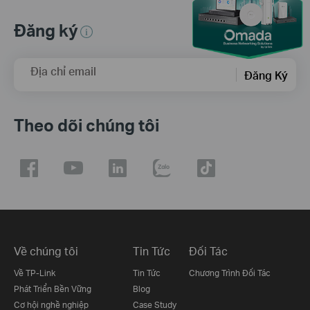
Đăng ký
Địa chỉ email
Đăng Ký
Theo dõi chúng tôi
Về chúng tôi
Tin Tức
Đối Tác
Về TP-Link
Tin Tức
Chương Trình Đối Tác
Phát Triển Bền Vững
Blog
Cơ hội nghề nghiệp
Case Study