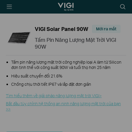
TP-Link, Reliably
Biểu
Smart
tượng
tìm
kiếm
VIGI Solar Panel 90W
Mới ra mắt
Tấm Pin Năng Lượng Mặt Trời VIGI
90W
Tấm pin năng lượng mặt trời công nghiệp loại A làm từ Silicon
đơn tinh thể với công suất 90W và tuổi thọ hơn 25 năm
Hiệu suất chuyển đổi 21.6%
Chống chịu thời tiết IP67 và lắp đặt đơn giản
Tìm hiểu thêm về giải pháp năng lượng mặt trời VIGI>​
Bắt đầu tùy chỉnh hệ thống an ninh năng lượng mặt trời của bạn
>>