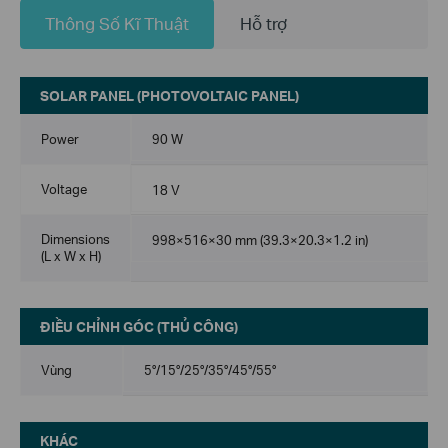
Thông Số Kĩ Thuật
Hỗ trợ
SOLAR PANEL (PHOTOVOLTAIC PANEL)
Power
90 W
Voltage
18 V
Dimensions
998×516×30 mm (39.3×20.3×1.2 in)
(L x W x H)
ĐIỀU CHỈNH GÓC (THỦ CÔNG)
Vùng
5°/15°/25°/35°/45°/55°
KHÁC