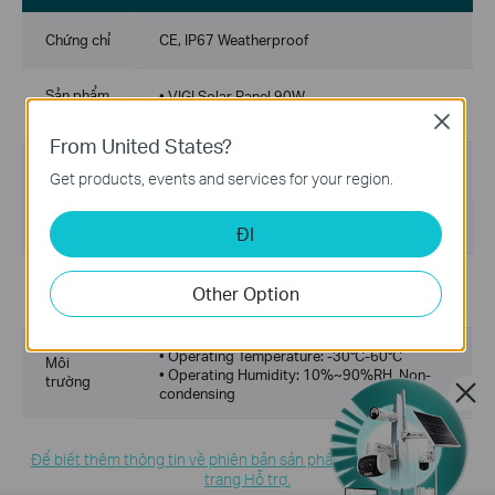
Chứng chỉ
CE, IP67 Weatherproof
Sản phẩm
• VIGI Solar Panel 90W
bao gồm
• Quick Start Guide
Close
From United States?
Kích
1120×600×135 mm (44.09×23.60×5.31 in)
Get products, events and services for your region.
thước
thùng (R X
D X C)
ĐI
Trọng
• Product Weight: 5.6 kg
Other Option
lượng
• Package Weight: 8.9 kg
• Operating Temperature: -30°C-60°C
Môi
• Operating Humidity: 10%~90%RH, Non-
trường
condensing
Để biết thêm thông tin về phiên bản sản phẩm, vui lòng truy cập
trang Hỗ trợ.