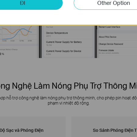
ĐI
Other Option
ng Nghệ Làm Nóng Phụ Trợ Thông M
hợp hỗ trợ công nghệ làm nóng phụ trợ thông minh, cho phép pin hoạt đ
phạm vi nhiệt độ rộng.
 Độ Sạc và Phóng Điện
So Sánh Phóng Điện T