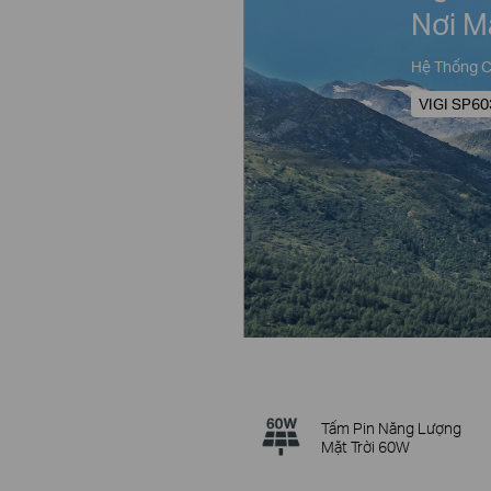
Nơi M
Hệ Thống C
VIGI SP60
Tấm Pin Năng Lượng
Mặt Trời 60W