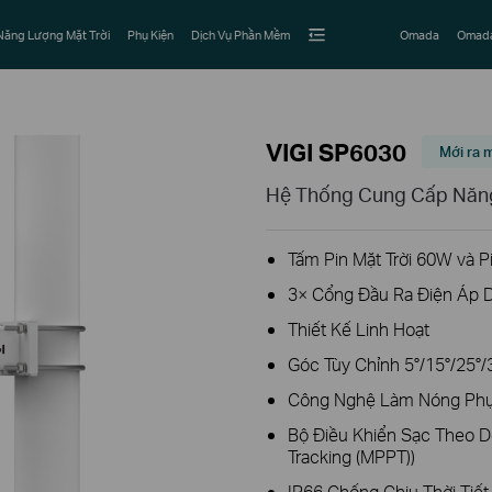
Năng Lượng Mặt Trời
Phụ Kiện
Dịch Vụ Phần Mềm
Omada
Omada
VIGI SP6030
Mới ra 
Hệ Thống Cung Cấp Năng
Tấm Pin Mặt Trời 60W và P
3× Cổng Đầu Ra Điện Áp 
Thiết Kế Linh Hoạt
Góc Tùy Chỉnh 5°/15°/25°/
Công Nghệ Làm Nóng Phụ
Bộ Điều Khiển Sạc Theo D
Tracking (MPPT))
IP66 Chống Chịu Thời Tiết