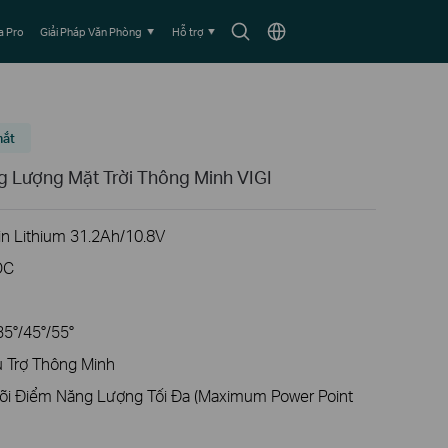
Biểu
Chọn
 Pro
Giải Pháp Văn Phòng
Hỗ trợ
tượng
vùng
tìm
kiếm
mắt
 Lượng Mặt Trời Thông Minh VIGI
in Lithium 31.2Ah/10.8V
DC
35°/45°/55°
 Trợ Thông Minh
õi Điểm Năng Lượng Tối Đa (Maximum Power Point