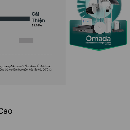
Cải
Thiện
21.14%
ống quang điện có một đầu vào nhất định hoặc
rường thử nghiệm bao gồm hộp lão hóa 20°C và
 Cao