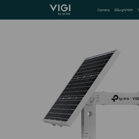
TP-Link, Reliably Smart
Camera
Đầu ghi hình