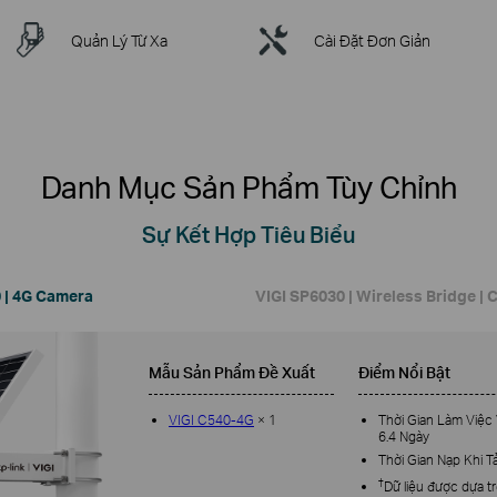
Quản Lý Từ Xa
Cài Đặt Đơn Giản
Danh Mục Sản Phẩm Tùy Chỉnh
Sự Kết Hợp Tiêu Biểu
 | 4G Camera
VIGI SP6030 | Wireless Bridge | 
Mẫu Sản Phẩm Đề Xuất
Điểm Nổi Bật
VIGI C540-4G
× 1
Thời Gian Làm Việc
6.4 Ngày
Thời Gian Nạp Khi T
†
Dữ liệu được dựa t