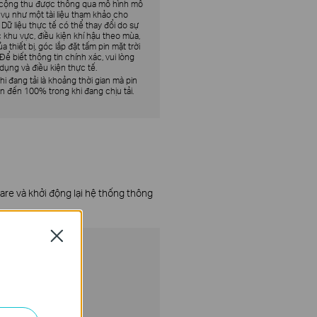
g cộng thu được thông qua mô hình mô
vụ như một tài liệu tham khảo cho
Dữ liệu thực tế có thể thay đổi do sự
 khu vực, điều kiện khí hậu theo mùa,
 thiết bị, góc lắp đặt tấm pin mặt trời
Để biết thông tin chính xác, vui lòng
ụng và điều kiện thực tế.
hi đang tải là khoảng thời gian mà pin
n đến 100% trong khi đang chịu tải.
ware và khởi động lại hệ thống thông
Close