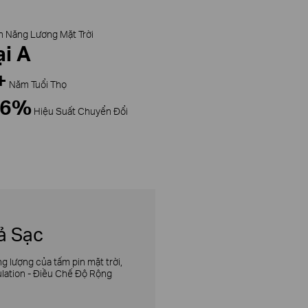
n Năng Lương Mặt Trời
ại
A
+
Năm Tuổi Thọ
.6%
Hiệu Suất Chuyển Đổi
ả Sạc
 lượng của tấm pin mặt trời,
ulation - Điều Chế Độ Rộng