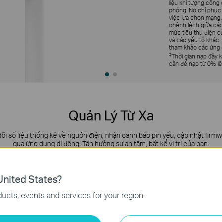
liệu khí tượng côn
phỏng. Nó chỉ phục 
việc lựa chọn mạng. 
chênh lệch giữa các
mức tiêu thụ điện của
và các yếu tố khác. 
tham khảo các ứng d
‡
Thời gian nạp đầy k
cần để nạp từ 0% lê
Quản Lý Từ Xa
 dõi số liệu thống kê về nguồn điện, nhận cảnh báo pin yếu, cập nhật firm
qua ứng dụng di động. Tận hưởng sự an tâm, bất kể vị trí của bạn.
nited States?
ucts, events and services for your region.