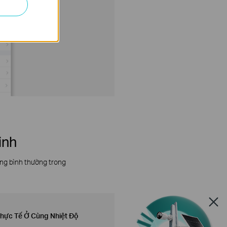
inh
ộng bình thường trong
hực Tế Ở Cùng Nhiệt Độ