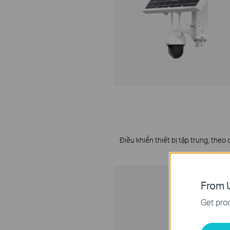
Điều khiển thiết bị tập trung, theo
From U
Get prod